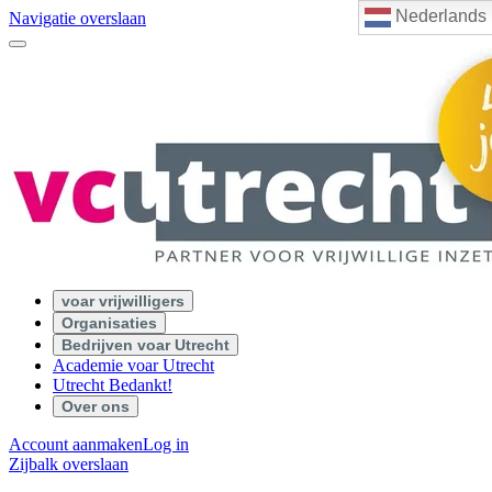
Nederlands
Navigatie overslaan
voar vrijwilligers
Organisaties
Bedrijven voar Utrecht
Academie voar Utrecht
Utrecht Bedankt!
Over ons
Account aanmaken
Log in
Zijbalk overslaan