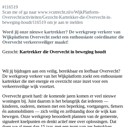
#116519
Scan me of ga naar www.vcutrecht.nl/o/WijkPlatform-
Overvecht/activiteiten/Gezocht-Kartrekker-die-Overvecht-in-
beweging-houdt/116519 om je aan te melden
Word jij onze nieuwe kartrekker? De werkgroep verkeer van
Wijkplatform Overvecht zoekt een enthousiaste coördinator die
Overvecht verkeersveiliger maakt!
Gezocht:
Kartrekker die Overvecht in beweging houdt
Wil jij bijdragen aan een veilig, bereikbaar en leefbaar Overvecht?
De werkgroep verkeer van het Wijkplatform zoekt een enthousiaste
kartrekker die met energie en overzicht onze inzet voor een
verkeersveilige wijk voortzet.
Overvecht groeit hard: de komende jaren komen er veel nieuwe
woningen bij. Juist daarom is het belangrijk dat iedereen —
kinderen, ouderen, mensen met een beperking, voetgangers, fietsers
én automobilisten — zich veilig en zelfstandig door de wijk kan
bewegen. Onze werkgroep beoordeelt plannen van de gemeente,
signaleert knelpunten en denkt actief mee over oplossingen. Dat
doen we al meer dan 15 jaar, met een team van zes betrokken