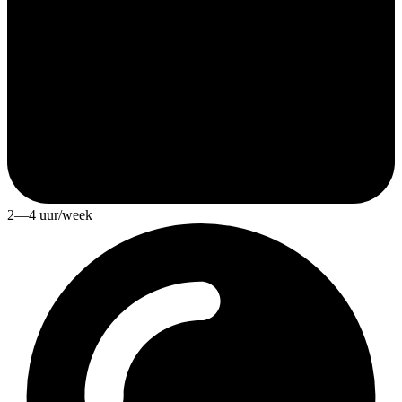
2—4 uur/week