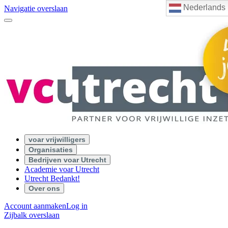
Nederlands
Navigatie overslaan
voar vrijwilligers
Organisaties
Bedrijven voar Utrecht
Academie voar Utrecht
Utrecht Bedankt!
Over ons
Account aanmaken
Log in
Zijbalk overslaan