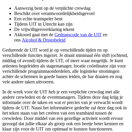
Aanwezig bent op de verplichte crewdag
Beschikt over verantwoordelijkheidsgevoel
Een echte teamspeler bent
Tijdens UIT in Utrecht kan zijn
De vrijwilligersverklaring tekent
Akkoord gaat met de
Gedragscode van de UIT
en
ons
Alcohol & Drugsbeleid
Gedurende de UIT word je op verschillende tijden en op
verschillende functies ingezet. Je draait minimaal één shift (ochtend,
middag of avond) tijdens de UIT, of meer waar mogelijk. Je kunt
artiesten begeleiden als stagemanager, locatie coördinator zijn voor
verschillende programmaonderdelen, alle logistieke stromingen
achter de schermen in goede banen leiden, de bar draaien en nog
vele andere taken uitvoeren.
In de week voor de UIT heb je een verplichte crewdag met alle
andere crewleden en de eventmanagers. Tijdens deze dag krijg je
informatie over de taken en wat er precies van je verwacht wordt
tijdens de UIT. Naast het informatieve gedeelte zal deze dag ook in
het teken staan van het creëren van een teamband tussen de
crewleden. Door middel van een gezellige activiteit wordt ervoor
gezorgd dat jullie elkaar als groep ook een beetje beter kennen en
klaar zijn voor de UIT om optimaal te kunnen functioneren.