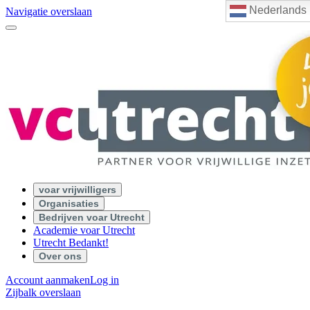
Nederlands
Navigatie overslaan
voar vrijwilligers
Organisaties
Bedrijven voar Utrecht
Academie voar Utrecht
Utrecht Bedankt!
Over ons
Account aanmaken
Log in
Zijbalk overslaan