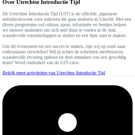
Over
Utrechtse Introductie Tijd
De Utrechtse Introductie Tijd (UIT) is de officiële, algemene
introductieweek voor iedereen die gaat studeren in Utrecht. Met een
divers programma vol cultuur, sport, informatie en feestjes helpen
we nieuwe studenten om zich snel thuis te voelen in de stad,
waardevolle vriendschappen te sluiten en een fijne start te maken.
Om dit evenement tot een succes te maken, zijn wij op zoek naar
enthousiaste crewleden! Wil jij achter de schermen meebouwen,
waardevolle ervaring opdoen en deel uitmaken van een geweldig
team? Word onderdeel van de UIT-crew.
Bekijk meer activiteiten van Utrechtse Introductie Tijd