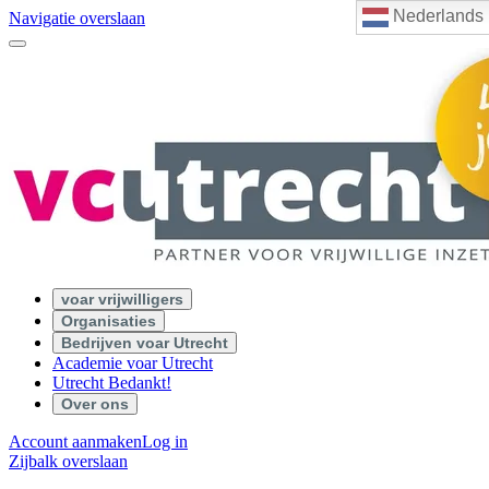
Nederlands
Navigatie overslaan
voar vrijwilligers
Organisaties
Bedrijven voar Utrecht
Academie voar Utrecht
Utrecht Bedankt!
Over ons
Account aanmaken
Log in
Zijbalk overslaan