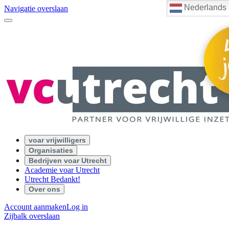
Nederlands
Navigatie overslaan
voar vrijwilligers
Organisaties
Bedrijven voar Utrecht
Academie voar Utrecht
Utrecht Bedankt!
Over ons
Account aanmaken
Log in
Zijbalk overslaan