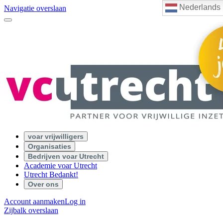
Nederlands
Navigatie overslaan
voar vrijwilligers
Organisaties
Bedrijven voar Utrecht
Academie voar Utrecht
Utrecht Bedankt!
Over ons
Account aanmaken
Log in
Zijbalk overslaan