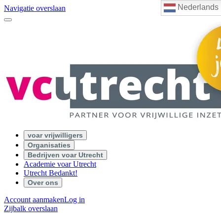
Nederlands
Navigatie overslaan
voar vrijwilligers
Organisaties
Bedrijven voar Utrecht
Academie voar Utrecht
Utrecht Bedankt!
Over ons
Account aanmaken
Log in
Zijbalk overslaan