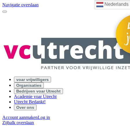
Nederlands
Navigatie overslaan
voar vrijwilligers
Organisaties
Bedrijven voar Utrecht
Academie voar Utrecht
Utrecht Bedankt!
Over ons
Account aanmaken
Log in
Zijbalk overslaan