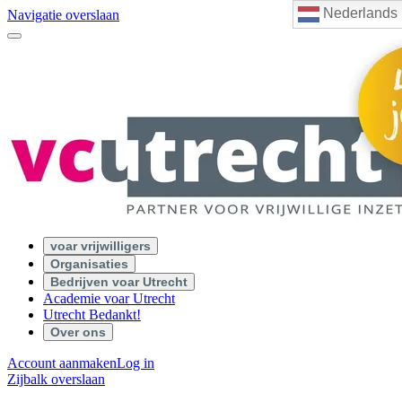
Nederlands
Navigatie overslaan
voar vrijwilligers
Organisaties
Bedrijven voar Utrecht
Academie voar Utrecht
Utrecht Bedankt!
Over ons
Account aanmaken
Log in
Zijbalk overslaan