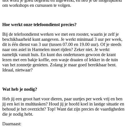
slot word je goed begeleid en ingewerkt, en heb je de mogelijkheid
om workshops en cursussen te volgen.
Hoe werkt onze telefoondienst precies?
Bij de telefoondienst werken we met een rooster, waarin je zelf je
beschikbaarheid kunt aangeven. Je werkt minimaal 3 uur per week,
dit is één dienst van 3 uur (tussen 07.00 en 19.00 uur). Of je steeds
naar ons asiel in Harmelen moet rijden? Zeker niet. Je werkt
namelijk vanuit huis. En kunt dus ondertussen gewoon de krant
lezen met een bakje koffie, een wasje draaien of lekker in de tuin
van het zonnetje genieten. Zolang je maar goed bereikbaar bent.
Ideaal, nietwaar?
Wat heb je nodig?
Heb jij een groot hart voor dieren, paar uurtjes per week vrij en ben
jij een kei in multitasken? Houd jij je hoofd koel in lastige situatie en
behoud je het overzicht? Top! Want dat zijn precies de vaardigheden
die je nodig hebt.
Daarnaast: