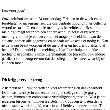
Iets voor jou?
Onze telefonistes staan 24 uur per dag, 7 dagen in de week én op
feestdagen klaar om mensen die ons centrale noodnummer bellen te
woord te staan. Geen enkele melding is hetzelfde, en elk soort
melding vraagt weer om een andere actie. Je zorgt er bij iedere
melding voor dat je een zo compleet mogelijk beeld hebt van de
situatie, noteert alle gegevens en bepaalt welke actie er nodig is. Kan
je de vraag beantwoorden of de meld(st)er en het dier op afstand al
helpen? Dan handel je de melding zelf af. Is er hulp ter plekke
nodig? Dan schakel je onze dierenambulance (en soms ook andere
partijen) in, en zorgt ervoor dat de collega precies weet waar hij of
zij heen moet.
Dit krijg je ervoor terug
Allereerst natuurlijk ontzettend veel waardering en dankbaarheid.
Daarnaast werk je in een team met fijne collega’s die je graag
helpen, binnen een enthousiaste vrijwilligersorganisatie. Wist je dat
iedereen bij ons vrijwilliger is? Belangrijk dus om te weten dat je
niet betaald wordt in geld, maar in veel liefde van onze dieren. Tot