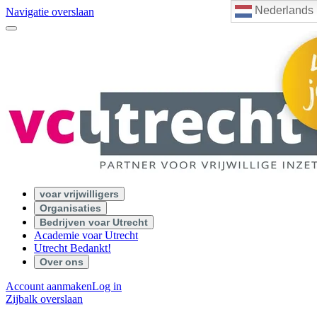
Nederlands
Navigatie overslaan
voar vrijwilligers
Organisaties
Bedrijven voar Utrecht
Academie voar Utrecht
Utrecht Bedankt!
Over ons
Account aanmaken
Log in
Zijbalk overslaan