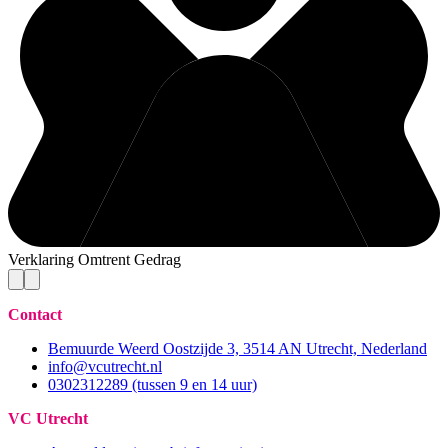
Verklaring Omtrent Gedrag
Contact
Bemuurde Weerd Oostzijde 3, 3514 AN Utrecht, Nederland
info@vcutrecht.nl
0302312289 (tussen 9 en 14 uur)
VC Utrecht