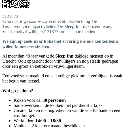
#121873
Scan me of ga naar www.vcutrecht.nl/o/Stichting-De-
Tussenvoorziening/activiteiten/De-Sleep-Inn-daklozenopvang-
zoekt-kookvrijwilligers/121873 om je aan te melden
We zijn op zoek naar koks met ervaring die ons keukenteam
willen komen versterken.
Al meer dan 40 jaar vangt de
Sleep Inn
dakloze mensen op in
Utrecht. Ooit opgericht door vrijwilligers en nog steeds gedragen
door een groot en betrokken vrijwilligersteam.
Een voedzame maaltijd en een veilige plek om te verblijven is vaak
het begin van herstel.
Wat ga je doen?
Koken voor ca.
30 personen
Samenwerken in de keuken met per dienst 2 koks
Creatief koken met ingrediënten van de voedselbank en een
vast budget.
Werktijden:
14:00 – 18:30
.
Minimaal 2 keer per maand beschikbaar.