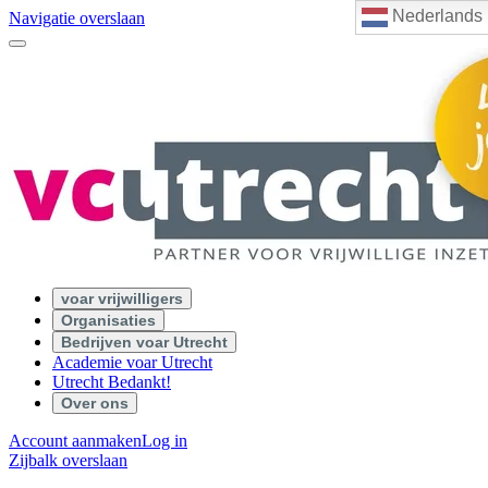
Nederlands
Navigatie overslaan
voar vrijwilligers
Organisaties
Bedrijven voar Utrecht
Academie voar Utrecht
Utrecht Bedankt!
Over ons
Account aanmaken
Log in
Zijbalk overslaan