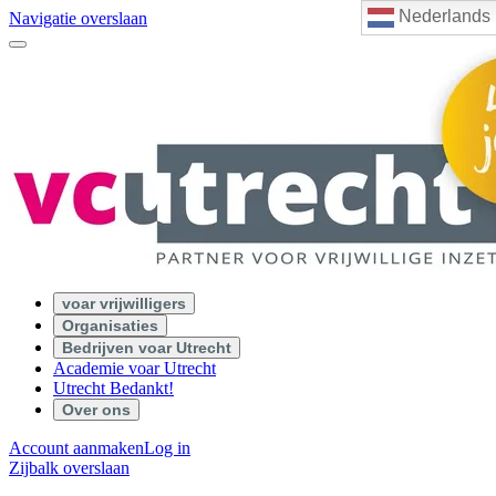
Nederlands
Navigatie overslaan
voar vrijwilligers
Organisaties
Bedrijven voar Utrecht
Academie voar Utrecht
Utrecht Bedankt!
Over ons
Account aanmaken
Log in
Zijbalk overslaan