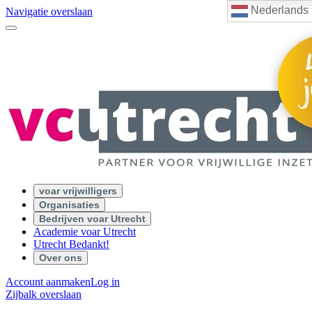
Nederlands
Navigatie overslaan
voar vrijwilligers
Organisaties
Bedrijven voar Utrecht
Academie voar Utrecht
Utrecht Bedankt!
Over ons
Account aanmaken
Log in
Zijbalk overslaan