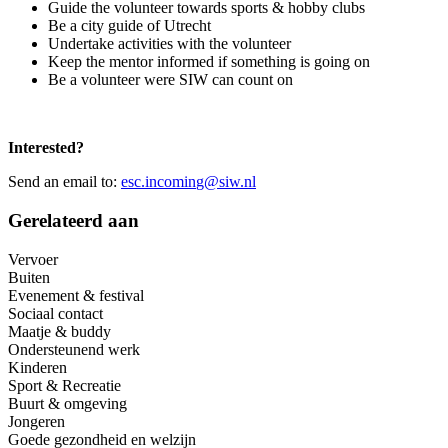
Guide the volunteer towards sports & hobby clubs
Be a city guide of Utrecht
Undertake activities with the volunteer
Keep the mentor informed if something is going on
Be a volunteer were SIW can count on
Interested?
Send an email to:
esc.incomin
g
@siw.nl
Gerelateerd aan
Vervoer
Buiten
Evenement & festival
Sociaal contact
Maatje & buddy
Ondersteunend werk
Kinderen
Sport & Recreatie
Buurt & omgeving
Jongeren
Goede gezondheid en welzijn