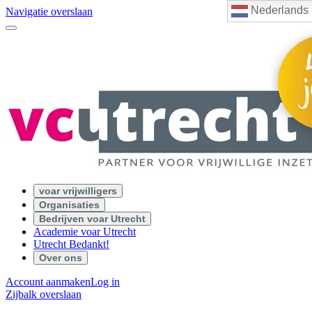
Nederlands
Navigatie overslaan
voar vrijwilligers
Organisaties
Bedrijven voar Utrecht
Academie voar Utrecht
Utrecht Bedankt!
Over ons
Account aanmaken
Log in
Zijbalk overslaan