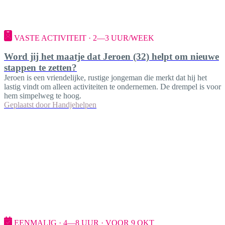
VASTE ACTIVITEIT · 2—3 UUR/WEEK
Word jij het maatje dat Jeroen (32) helpt om nieuwe
stappen te zetten?
Jeroen is een vriendelijke, rustige jongeman die merkt dat hij het
lastig vindt om alleen activiteiten te ondernemen. De drempel is voor
hem simpelweg te hoog.
Geplaatst door
Handjehelpen
EENMALIG · 4—8 UUR · VOOR 9 OKT