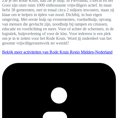
Zie je het Rode Kruis, dan zie je hulp. In Flevoland, Utrecht en het
Gooi zijn onze ruim 1000 enthousiaste vrijwilligers actief. In maar
liefst 38 gemeenten, met in totaal circa 2 miljoen inwoners, staan zij
klaar om te helpen in tijden van nood. Dichtbij, in hun eigen
omgeving. Met eerste hulp op evenementen, voedselhulp, opvang
van mensen die gevlucht zijn, noodhulp bij rampen en crisissen,
educatie en voorlichting en meer. Voor of achter de schermen, in de
logistiek, hulpverlening of voor de klas. Voor iedereen is een plek
om je in te zetten voor het Rode Kruis. Word jij onderdeel van het
grootste vrijwilligersnetwerk ter wereld?
Bekijk meer activiteiten van Rode Kruis Regio Midden-Nederland