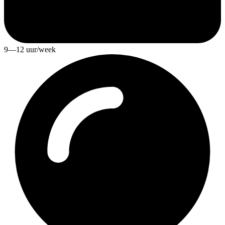
9—12 uur/week