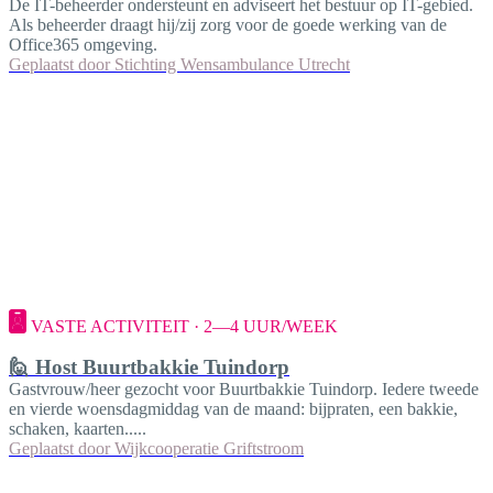
De IT-beheerder ondersteunt en adviseert het bestuur op IT-gebied.
Als beheerder draagt hij/zij zorg voor de goede werking van de
Office365 omgeving.
Geplaatst door
Stichting Wensambulance Utrecht
VASTE ACTIVITEIT · 2—4 UUR/WEEK
🙋 Host Buurtbakkie Tuindorp
Gastvrouw/heer gezocht voor Buurtbakkie Tuindorp. Iedere tweede
en vierde woensdagmiddag van de maand: bijpraten, een bakkie,
schaken, kaarten.....
Geplaatst door
Wijkcooperatie Griftstroom