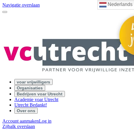
Nederlands
Navigatie overslaan
voar vrijwilligers
Organisaties
Bedrijven voar Utrecht
Academie voar Utrecht
Utrecht Bedankt!
Over ons
Account aanmaken
Log in
Zijbalk overslaan