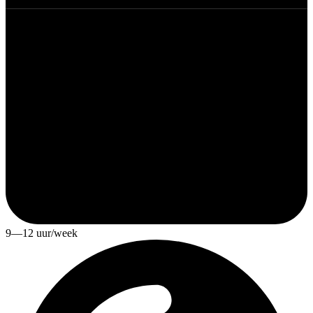
9—12 uur/week