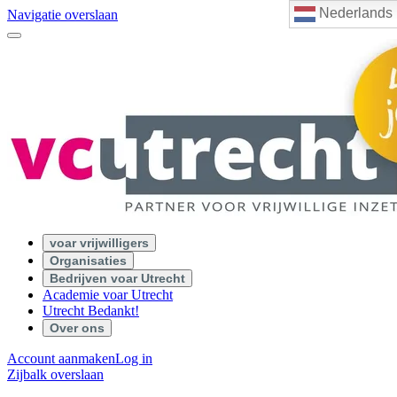
Nederlands
Navigatie overslaan
voar vrijwilligers
Organisaties
Bedrijven voar Utrecht
Academie voar Utrecht
Utrecht Bedankt!
Over ons
Account aanmaken
Log in
Zijbalk overslaan