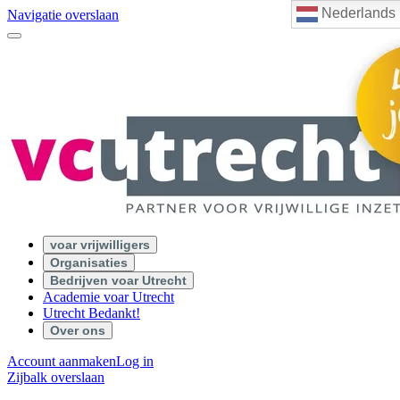
Nederlands
Navigatie overslaan
voar vrijwilligers
Organisaties
Bedrijven voar Utrecht
Academie voar Utrecht
Utrecht Bedankt!
Over ons
Account aanmaken
Log in
Zijbalk overslaan