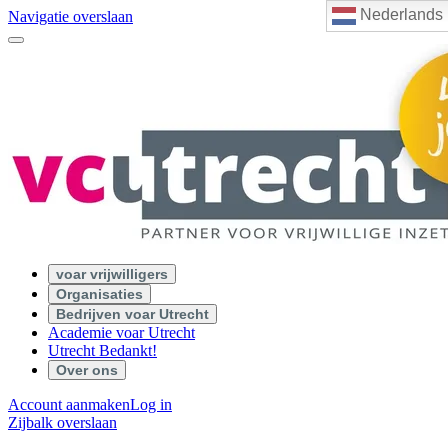
Nederlands
Navigatie overslaan
voar vrijwilligers
Organisaties
Bedrijven voar Utrecht
Academie voar Utrecht
Utrecht Bedankt!
Over ons
Account aanmaken
Log in
Zijbalk overslaan