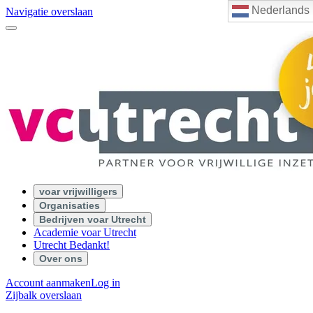
Nederlands
Navigatie overslaan
voar vrijwilligers
Organisaties
Bedrijven voar Utrecht
Academie voar Utrecht
Utrecht Bedankt!
Over ons
Account aanmaken
Log in
Zijbalk overslaan