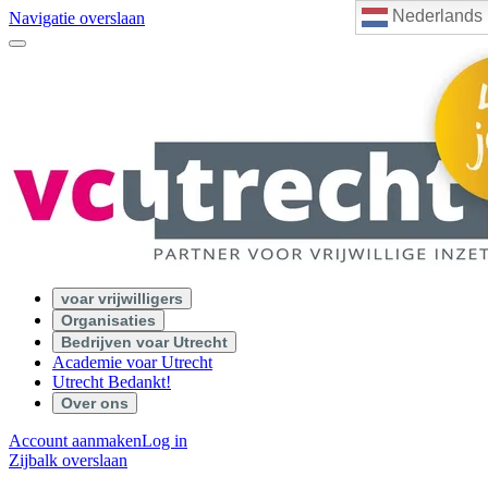
Nederlands
Navigatie overslaan
voar vrijwilligers
Organisaties
Bedrijven voar Utrecht
Academie voar Utrecht
Utrecht Bedankt!
Over ons
Account aanmaken
Log in
Zijbalk overslaan