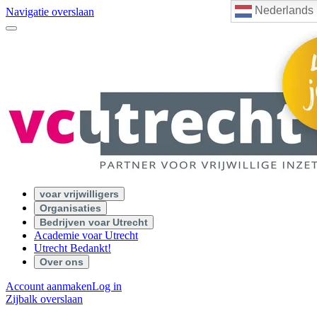
Nederlands
Navigatie overslaan
voar vrijwilligers
Organisaties
Bedrijven voar Utrecht
Academie voar Utrecht
Utrecht Bedankt!
Over ons
Account aanmaken
Log in
Zijbalk overslaan