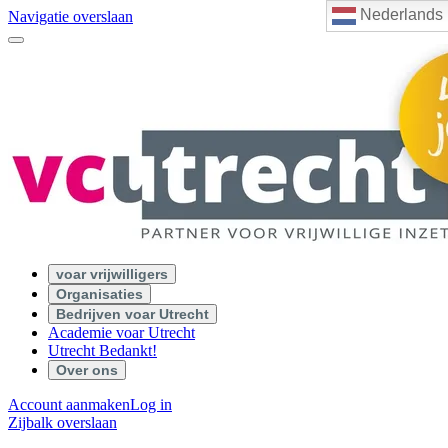
Nederlands
Navigatie overslaan
voar vrijwilligers
Organisaties
Bedrijven voar Utrecht
Academie voar Utrecht
Utrecht Bedankt!
Over ons
Account aanmaken
Log in
Zijbalk overslaan