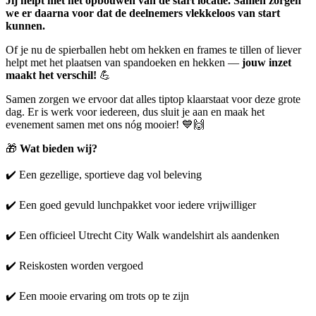
Jij helpt met het opbouwen van de start locatie. Samen zorgen
we er daarna voor dat de deelnemers vlekkeloos van start
kunnen.
Of je nu de spierballen hebt om hekken en frames te tillen of liever
helpt met het plaatsen van spandoeken en hekken —
jouw inzet
maakt het verschil!
💪
Samen zorgen we ervoor dat alles tiptop klaarstaat voor deze grote
dag. Er is werk voor iedereen, dus sluit je aan en maak het
evenement samen met ons nóg mooier! 💙🙌
🎁
Wat bieden wij?
✔️ Een gezellige, sportieve dag vol beleving
✔️ Een goed gevuld lunchpakket voor iedere vrijwilliger
✔️ Een officieel Utrecht City Walk wandelshirt als aandenken
✔️ Reiskosten worden vergoed
✔️ Een mooie ervaring om trots op te zijn