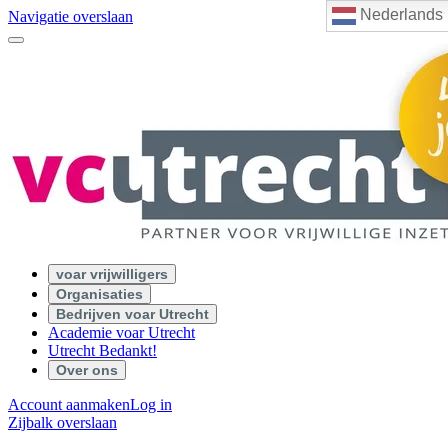
Nederlands
Navigatie overslaan
voar vrijwilligers
Organisaties
Bedrijven voar Utrecht
Academie voar Utrecht
Utrecht Bedankt!
Over ons
Account aanmaken
Log in
Zijbalk overslaan