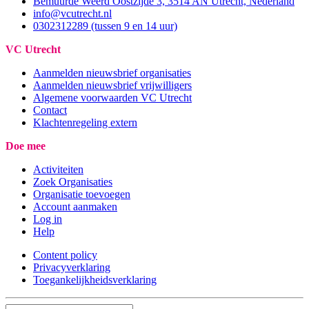
Bemuurde Weerd Oostzijde 3, 3514 AN Utrecht, Nederland
info@vcutrecht.nl
0302312289 (tussen 9 en 14 uur)
VC Utrecht
Aanmelden nieuwsbrief organisaties
Aanmelden nieuwsbrief vrijwilligers
Algemene voorwaarden VC Utrecht
Contact
Klachtenregeling extern
Doe mee
Activiteiten
Zoek Organisaties
Organisatie toevoegen
Account aanmaken
Log in
Help
Content policy
Privacyverklaring
Toegankelijkheidsverklaring