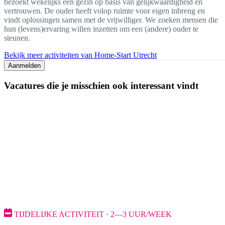
bezoekt wekelijks een gezin op basis van gelijkwaardigheid en
vertrouwen. De ouder heeft volop ruimte voor eigen inbreng en
vindt oplossingen samen met de vrijwilliger. We zoeken mensen die
hun (levens)ervaring willen inzetten om een (andere) ouder te
steunen.
Bekijk meer activiteiten van Home-Start Utrecht
Aanmelden
Vacatures die je misschien ook interessant vindt
TIJDELIJKE ACTIVITEIT · 2—3 UUR/WEEK