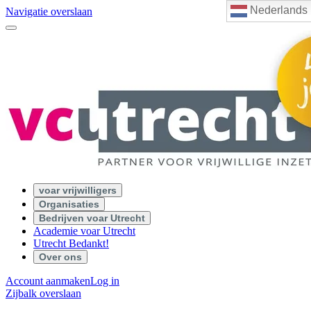
Nederlands
Navigatie overslaan
voar vrijwilligers
Organisaties
Bedrijven voar Utrecht
Academie voar Utrecht
Utrecht Bedankt!
Over ons
Account aanmaken
Log in
Zijbalk overslaan