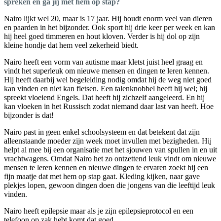
spreken en ga jij met hem op stap?
Nairo lijkt wel 20, maar is 17 jaar. Hij houdt enorm veel van dieren
en paarden in het bijzonder. Ook sport hij drie keer per week en kan
hij heel goed timmeren en hout kloven. Verder is hij dol op zijn
kleine hondje dat hem veel zekerheid biedt.
Nairo heeft een vorm van autisme maar kletst juist heel graag en
vindt het superleuk om nieuwe mensen en dingen te leren kennen.
Hij heeft daarbij wel begeleiding nodig omdat hij de weg niet goed
kan vinden en niet kan fietsen. Een talenknobbel heeft hij wel; hij
spreekt vloeiend Engels. Dat heeft hij zichzelf aangeleerd. En hij
kan vloeken in het Russisch zodat niemand daar last van heeft. Hoe
bijzonder is dat!
Nairo past in geen enkel schoolsysteem en dat betekent dat zijn
alleenstaande moeder zijn week moet invullen met bezigheden. Hij
helpt al mee bij een organisatie met het sjouwen van spullen in en uit
vrachtwagens. Omdat Nairo het zo ontzettend leuk vindt om nieuwe
mensen te leren kennen en nieuwe dingen te ervaren zoekt hij een
fijn maatje dat met hem op stap gaat. Kleding kijken, naar gave
plekjes lopen, gewoon dingen doen die jongens van die leeftijd leuk
vinden.
Nairo heeft epilepsie maar als je zijn epilepsieprotocol en een
telefoon op zak hebt komt dat goed.