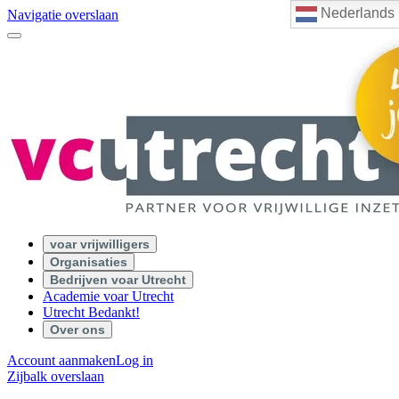
Nederlands
Navigatie overslaan
voar vrijwilligers
Organisaties
Bedrijven voar Utrecht
Academie voar Utrecht
Utrecht Bedankt!
Over ons
Account aanmaken
Log in
Zijbalk overslaan