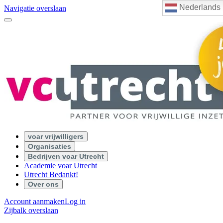
Nederlands
Navigatie overslaan
voar vrijwilligers
Organisaties
Bedrijven voar Utrecht
Academie voar Utrecht
Utrecht Bedankt!
Over ons
Account aanmaken
Log in
Zijbalk overslaan