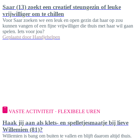
Saar (13) zoekt een creatief steungezin of leuke
vrijwilliger om te chillen
Voor Saar zoeken we een leuk en open gezin dat haar op zou
kunnen vangen of een fijne vrijwilliger die thuis met haar wil gaan
spelen. Iets voor jou?
Geplaatst door
Handjehelpen
VASTE ACTIVITEIT · FLEXIBELE UREN
Haak jij aan als klets- en spelletjesmaatje bij lieve
Willemien (81)?
Willemien is bang om buiten te vallen en blijft daarom altijd thuis.