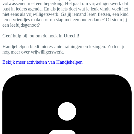
volwassenen met een beperking. Het gaat om vrijwilligerswerk dat
past in ieders agenda. En als je iets doet wat je leuk vindt, voelt het
niet eens als vrijwilligerswerk. Ga jij iemand leren fietsen, een kind
leren vriendjes maken of op stap met een ouder dame? Of steun jij
een leeftijdsgenoot?
Geef hulp bij jou om de hoek in Utrecht!
Handjehelpen biedt interessante trainingen en lezingen. Zo leer je
nóg meer over vrijwilligerswerk.
Bekijk meer activiteiten van Handjehelpen