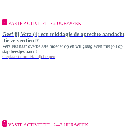
VASTE ACTIVITEIT · 2 UUR/WEEK
Geef jij Vera (4) een middagje de oprechte aandacht
die ze verdient?
Vera eist haar overbelaste moeder op en wil graag even met jou op
stap beestjes aaien!
Geplaatst door
Handjehelpen
VASTE ACTIVITEIT · 2—3 UUR/WEEK