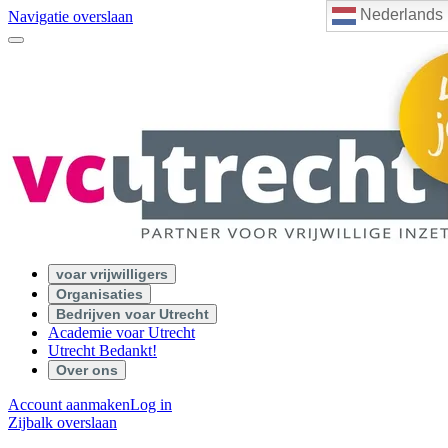
Nederlands
Navigatie overslaan
voar vrijwilligers
Organisaties
Bedrijven voar Utrecht
Academie voar Utrecht
Utrecht Bedankt!
Over ons
Account aanmaken
Log in
Zijbalk overslaan