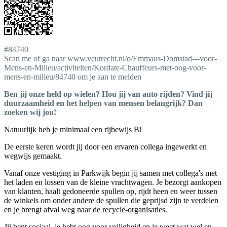
#84740
Scan me of ga naar www.vcutrecht.nl/o/Emmaus-Domstad---voor-
Mens-en-Milieu/activiteiten/Kordate-Chauffeurs-met-oog-voor-
mens-en-milieu/84740 om je aan te melden
Ben jij onze held op wielen? Hou jij van auto rijden? Vind jij
duurzaamheid en het helpen van mensen belangrijk? Dan
zoeken wij jou!
Natuurlijk heb je minimaal een rijbewijs B!
De eerste keren wordt jij door een ervaren collega ingewerkt en
wegwijs gemaakt.
Vanaf onze vestiging in Parkwijk begin jij samen met collega's met
het laden en lossen van de kleine vrachtwagen. Je bezorgt aankopen
van klanten, haalt gedoneerde spullen op, rijdt heen en weer tussen
de winkels om onder andere de spullen die geprijsd zijn te verdelen
en je brengt afval weg naar de recycle-organisaties.
Jij bent sociaal, je hebt oog voor veiligheid en je weet wat wel en