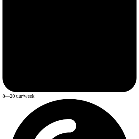
8—20 uur/week