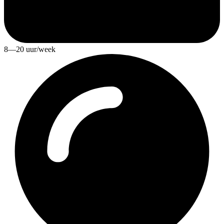
8—20 uur/week