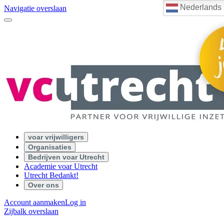
Nederlands
Navigatie overslaan
voar vrijwilligers
Organisaties
Bedrijven voar Utrecht
Academie voar Utrecht
Utrecht Bedankt!
Over ons
Account aanmaken
Log in
Zijbalk overslaan