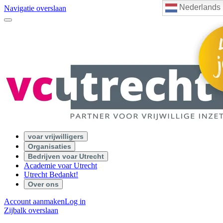
Nederlands
Navigatie overslaan
voar vrijwilligers
Organisaties
Bedrijven voar Utrecht
Academie voar Utrecht
Utrecht Bedankt!
Over ons
Account aanmaken
Log in
Zijbalk overslaan