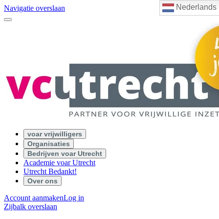
Nederlands
Navigatie overslaan
voar vrijwilligers
Organisaties
Bedrijven voar Utrecht
Academie voar Utrecht
Utrecht Bedankt!
Over ons
Account aanmaken
Log in
Zijbalk overslaan