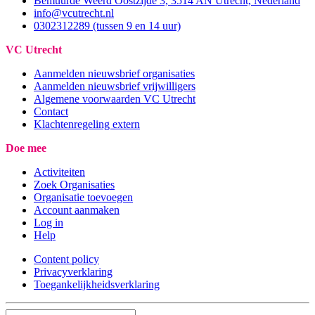
Bemuurde Weerd Oostzijde 3, 3514 AN Utrecht, Nederland
info@vcutrecht.nl
0302312289 (tussen 9 en 14 uur)
VC Utrecht
Aanmelden nieuwsbrief organisaties
Aanmelden nieuwsbrief vrijwilligers
Algemene voorwaarden VC Utrecht
Contact
Klachtenregeling extern
Doe mee
Activiteiten
Zoek Organisaties
Organisatie toevoegen
Account aanmaken
Log in
Help
Content policy
Privacyverklaring
Toegankelijkheidsverklaring