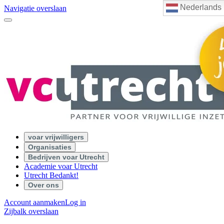
Nederlands
Navigatie overslaan
voar vrijwilligers
Organisaties
Bedrijven voar Utrecht
Academie voar Utrecht
Utrecht Bedankt!
Over ons
Account aanmaken
Log in
Zijbalk overslaan