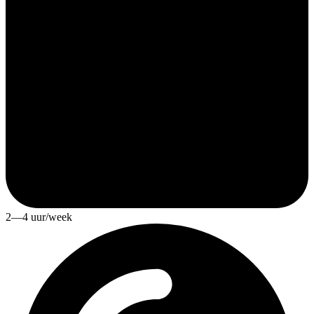
2—4 uur/week