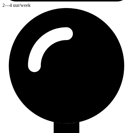
2—4 uur/week