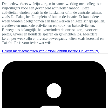
De medewerkers welzijn zorgen in samenwerking met collega’s en
vrijwilligers voor een gevarieerd activiteitenaanbod. Deze
activiteiten vinden plaats in de huiskamer of in de centrale ruimtes
zoals De Palas, het Domplein of buiten de locatie. Er kan iedere
week worden deelgenomen aan handwerken en gezelschapsspellen,
creatieve en muzikale activiteiten en kook- en bakactiviteiten.
Bewegen is belangrijk, het vermindert de onrust, zorgt voor een
prettig gevoel en houdt de spieren en gewrichten los. Meerdere
keren per week zijn er diverse beweegactiviteiten zoals koersbal en
Tai chi. Er is voor ieder wat wils.
Bekijk meer activiteiten van AxionContinu locatie De Wartburg