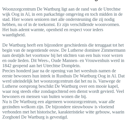
Woonzorgcentrum De Wartburg ligt aan de rand van de Utrechtse
wijk Oog in Al, in een parkachtige omgeving en toch midden in de
stad. Hier wonen senioren met alle ondersteuning die zij nodig
hebben, nu of in de toekomst. Er zijn verschillende woonvormen.
Het huis ademt warmte, openheid en respect voor ieders
waardigheid.
De Wartburg heeft een bijzondere geschiedenis die teruggaat tot het
begin van de negentiende eeuw. De Lutherse dominee Zimmermann
nam destijds het voortouw bij het stichten van een huis voor wezen
en oude lieden. Dit Wees-, Oude Mannen- en Vrouwenhuis werd in
1842 geopend aan het Utrechtse Domplein.
Precies honderd jaar na de opening van het weeshuis namen de
eerste bewoners hun intrek in Rusthuis De Wartburg Oog in Al. Dat
werd uiteindelijk het woonzorgcentrum dat het nu is. Vanwege de
Lutherse oorsprong beschikt De Wartburg over een mooie kapel,
waar nog steeds elke zondagochtend een dienst wordt gevierd. Veel
bewoners en mensen van buiten wonen die bij.
Nu is De Wartburg een algemeen woonzorgcentrum, waar alle
gezindten welkom zijn. De bijzondere nieuwbouw is vloeiend
verbonden met het historische, karakteristieke witte gebouw, waarin
Zorghotel De Wartburg is gevestigd.