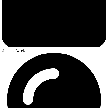
2—4 uur/week