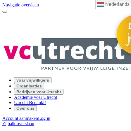
Nederlands
Navigatie overslaan
voar vrijwilligers
Organisaties
Bedrijven voar Utrecht
Academie voar Utrecht
Utrecht Bedankt!
Over ons
Account aanmaken
Log in
Zijbalk overslaan