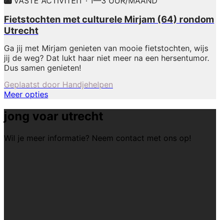
VASTE ACTIVITEIT · 1—3 UUR/MAAND
Fietstochten met culturele Mirjam (64) rondom
Utrecht
Ga jij met Mirjam genieten van mooie fietstochten, wijs
jij de weg? Dat lukt haar niet meer na een hersentumor.
Dus samen genieten!
Geplaatst door
Handjehelpen
Meer opties
jong voar utrecht
Wil je meer informatie? Neem contact met ons op!