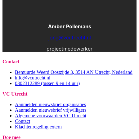
Amber Pollemans
jong@vcutrecht.nl
projectmedewerker
Contact
Bemuurde Weerd Oostzijde 3, 3514 AN Utrecht, Nederland
info@vcutrecht.nl
0302312289 (tussen 9 en 14 uur)
VC Utrecht
Aanmelden nieuwsbrief organisaties
Aanmelden nieuwsbrief vrijwilligers
Algemene voorwaarden VC Utrecht
Contact
Klachtenregeling extern
Doe mee