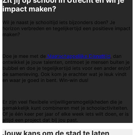
Zit jij op school in Utrecht en wil je
impact maken?
Wil je naast je schooltijd iets bijzonders doen? Je
horizon verbreden en tegelijkertijd een positieve impact
maken?
Doe je mee met de
Maatschappelijke Diensttijd
, dan
ontwikkel je jouw talenten, ontmoet je mensen buiten je
bubbel en doe je tegelijkertijd iets voor een ander en/of
de samenleving. Ook kom je erachter wat je leuk vindt
en waar je goed in bent. Win-win dus!
Er zijn veel flexibele vrijwilligersmogelijkheden die je
gemakkelijk kunt combineren met je schoolactiviteiten.
Of je één keer per jaar of elke week iets wilt doen, er is
altijd een project dat bij jou past.
Jouw kans om de stad te laten