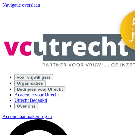
Navigatie overslaan
voar vrijwilligers
Organisaties
Bedrijven voar Utrecht
Academie voar Utrecht
Utrecht Bedankt!
Over ons
Account aanmaken
Log in