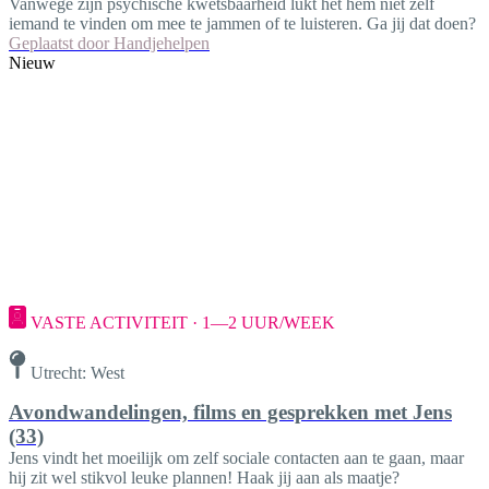
Vanwege zijn psychische kwetsbaarheid lukt het hem niet zelf
iemand te vinden om mee te jammen of te luisteren. Ga jij dat doen?
Geplaatst door
Handjehelpen
Nieuw
VASTE ACTIVITEIT · 1—2 UUR/WEEK
Utrecht: West
Avondwandelingen, films en gesprekken met Jens
(33)
Jens vindt het moeilijk om zelf sociale contacten aan te gaan, maar
hij zit wel stikvol leuke plannen! Haak jij aan als maatje?