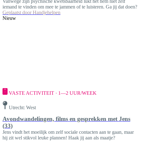
Vanwege zijn psychische kwetsbaarheid lukt het hem niet zelf
iemand te vinden om mee te jammen of te luisteren. Ga jij dat doen?
Geplaatst door
Handjehelpen
Nieuw
VASTE ACTIVITEIT · 1—2 UUR/WEEK
Utrecht: West
Avondwandelingen, films en gesprekken met Jens
(33)
Jens vindt het moeilijk om zelf sociale contacten aan te gaan, maar
hij zit wel stikvol leuke plannen! Haak jij aan als maatje?