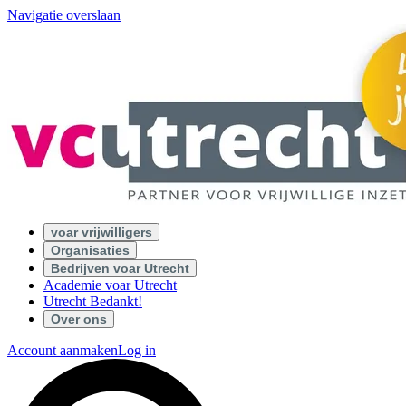
Navigatie overslaan
voar vrijwilligers
Organisaties
Bedrijven voar Utrecht
Academie voar Utrecht
Utrecht Bedankt!
Over ons
Account aanmaken
Log in